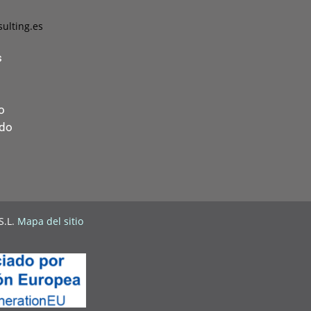
ulting.es
s
o
ado
S.L.
Mapa del sitio